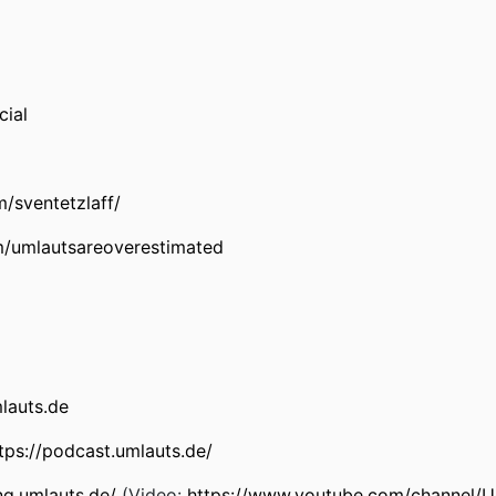
cial
/sventetzlaff/
/umlautsareoverestimated
mlauts.de
tps://podcast.umlauts.de/
ng.umlauts.de/
(Video:
https://www.youtube.com/channel