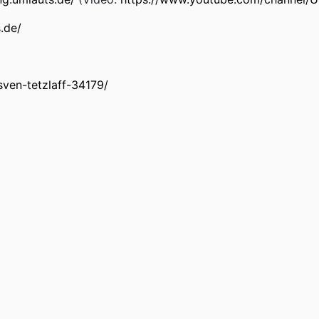
s.de/
/sven-tetzlaff-34179/