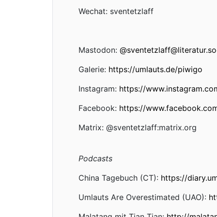
Wechat: sventetzlaff
Mastodon:
@
sventetzlaff@literatur.so
Galerie:
https://umlauts.de/piwigo
Instagram:
https://www.instagram.com
Facebook:
https://www.facebook.com
Matrix: @sventetzlaff:matrix.org
Podcasts
China Tagebuch (CT):
https://diary.u
Umlauts Are Overestimated (UAO):
ht
Malatang mit Tian Tian:
http://malata