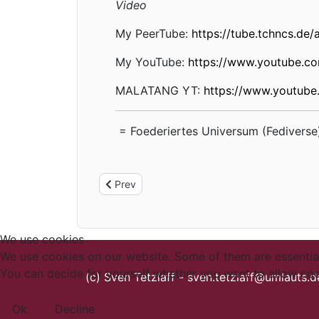
Video
My PeerTube:
https://tube.tchncs.de/
My YouTube:
https://www.youtube.
MALATANG YT:
https://www.youtub
= Foederiertes Universum (Fediverse
Previous article: China Tagebuch - FAQ
Prev
We use cookies
We use cookies on our website. Some of them are essential f
You can decide for yourself whether you want to allow cookie
(c) Sven Tetzlaff -
sven.tetzlaff@umlauts.
Ok
Decline