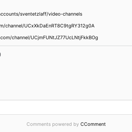
accounts/sventetzlaff/video-channels
com/channel/UCxXkDaEnRT8C9tgRY312g0A
e.com/channel/UCjmFUNtJZ77UcLNtjFkkBOg
)
Comments powered by
CComment