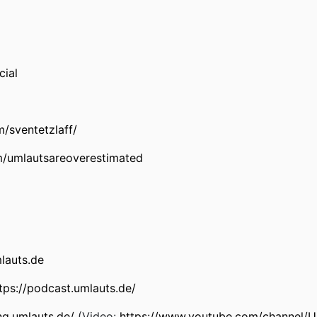
cial
/sventetzlaff/
/umlautsareoverestimated
mlauts.de
tps://podcast.umlauts.de/
ng.umlauts.de/
(Video:
https://www.youtube.com/channel