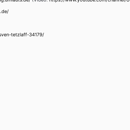
s.de/
/sven-tetzlaff-34179/