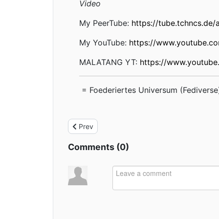
Video
My PeerTube:
https://tube.tchncs.de/
My YouTube:
https://www.youtube.
MALATANG YT:
https://www.youtub
= Foederiertes Universum (Fediverse
Previous article: China Tagebuch - FAQ
Prev
Comments (
0
)