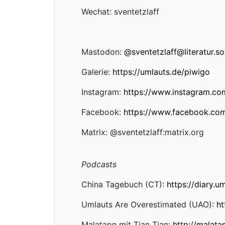
Wechat: sventetzlaff
Mastodon:
@
sventetzlaff@literatur.so
Galerie:
https://umlauts.de/piwigo
Instagram:
https://www.instagram.com
Facebook:
https://www.facebook.com
Matrix: @sventetzlaff:matrix.org
Podcasts
China Tagebuch (CT):
https://diary.u
Umlauts Are Overestimated (UAO):
ht
Malatang mit Tian Tian:
http://malata